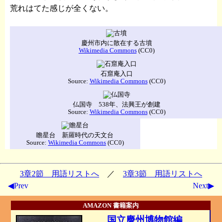
荒れはてた感じが全くない。
慶州市内に散在する古墳
Wikimedia Commons
(CC0)
石窟庵入口
Source:
Wikimedia Commons
(CC0)
仏国寺 538年、法興王が創建
Source:
Wikimedia Commons
(CC0)
瞻星台 新羅時代の天文台
Source:
Wikimedia Commons
(CC0)
3章2節 用語リストへ
／
3章3節 用語リストへ
◀Prev
Next▶
AMAZON 書籍案内
国立慶州博物館編