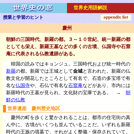
世界史用語解説
appendix list
授業と学習のヒント
慶州
朝鮮の三国時代、新羅の都。３～１０世紀、統一新羅の都
としても栄え、新羅王墓などの多くの古墳、仏国寺や石窟
庵に代表される仏教遺跡がある。
韓国の読みではキョンジュ。三国時代および統一時代の
新羅
の都。新羅では王城として
金城
と言われた。新羅の仏
教文化が開花したところとして有名で、石造の多宝塔で有
名な
仏国寺
や、石仏で有名な
石窟庵
などがあり、市内には
新羅時代の王墓が見られ、文化財の宝庫である。 →
朝
鮮の仏教
世界遺産 慶州歴史地区
慶州の町を歩くと驚かされることは、都市の住宅街の真
ん中に、古墳がいくつも並んでいることだ。いずれも新羅
時代の王族の墳墓で、それがよく整備・保存されていて、