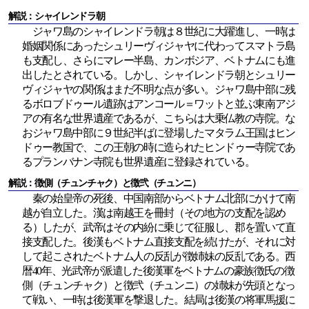
解説：シャイレンドラ朝
ジャワ島のシャイレンドラ朝は８世紀に大躍進し、一時は
婚姻関係にあったシュリーヴィジャヤに代わってスマトラ島
も支配し、さらにマレー半島、カンボジア、ベトナムにも進
出したとされている。しかし、シャイレンドラ朝とシュリー
ヴィジャヤの関係はまだ不明な点が多い。ジャワ島中部に残
るボロブドゥール遺跡はアンコール＝ワットと並ぶ東南アジ
アの有名な世界遺産であるが、こちらは大乗仏教の寺院。な
おジャワ島中部に９世紀半ばに登場したマタラム王国はヒン
ドゥー教国で、この王朝の時に造られたヒンドゥー寺院であ
るプランバナン寺院も世界遺産に登録されている。
解説：徴側（チュンチャク）と徴弐（チュンニ）
秦の始皇帝の死後、中国南部からベトナム北部にかけて南
越が自立した。漢は南越王を冊封（その地方の支配を認め
る）したが、武帝はその内紛に乗じて征服し、郡を置いて直
接支配した。後漢もベトナム直接支配を続けたが、それに対
して起こされたベトナム人の反乱が徴姉妹の反乱である。西
暦40年、光武帝が派遣した後漢軍をベトナムの豪族徴氏の徴
側（チュンチャク）と徴弐（チュンニ）の姉妹が先頭となっ
て戦い、一時は後漢軍を撃退した。結局は後漢の将軍馬援に