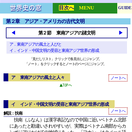
目次へ
MENU
GUIDE
第２章 アジア・アメリカの古代文明
◀
第２節 東南アジアの諸文明
▶
ア．東南アジアの風土と人びと
イ．インド・中国文明の受容と東南アジア世界の形成
「見だしリスト」クリックで各見出しにジャンプ。
「ノート」をクリックするとノートのページにジャンプ。
ア 東南アジアの風土と人々
ノートへ
イ インド・中国文明の受容と東南アジア世界の形成
ノートへ
解説：扶南
扶南（ふなん）は漢字表記なので中国に近いベトナム北部
にあったと勘違いされやすいが、実際はベトナム南部からカ