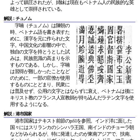
よって鎮圧されたが、姉妹は現在もベトナム人の民族的な英
雄として崇拝されている。
解説：チュノム
字喃（チュノム）は陳朝の
時、ベトナム語を書き表すた
めに、漢字を元に作られた文
字。中国文化の影響の中で、
独自の文字を持とうとした試
みは、民族意識の高まりを示
すものである。しかし、字喃
は習得が難しかったことなど
のために、一部の官僚が使用
するものにとどまり、民衆に
は普及せず、公用の文字とはならずに衰え、ベトナムは後に
キリスト教のフランス人宣教師が持ち込んだラテン文字を使
用するようになる。
解説：港市国家
港市国家はテキスト前節のp.61を参照。インド洋に面した
国々にはスリランカのシンハラ王国、南インドのチョーラ朝
などがみられるが、特に発達したのが東南アジアで、扶南、