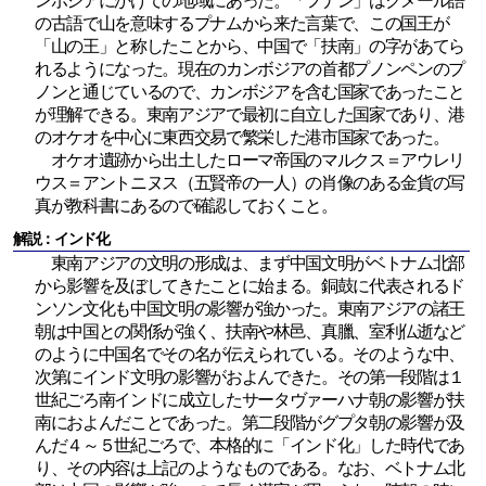
ンボジアにかけての地域にあった。「フナン」はクメール語
の古語で山を意味するプナムから来た言葉で、この国王が
「山の王」と称したことから、中国で「扶南」の字があてら
れるようになった。現在のカンボジアの首都プノンペンのプ
ノンと通じているので、カンボジアを含む国家であったこと
が理解できる。東南アジアで最初に自立した国家であり、港
のオケオを中心に東西交易で繁栄した港市国家であった。
オケオ遺跡から出土したローマ帝国のマルクス＝アウレリ
ウス＝アントニヌス（五賢帝の一人）の肖像のある金貨の写
真が教科書にあるので確認しておくこと。
解説：インド化
東南アジアの文明の形成は、まず中国文明がベトナム北部
から影響を及ぼしてきたことに始まる。銅鼓に代表されるド
ンソン文化も中国文明の影響が強かった。東南アジアの諸王
朝は中国との関係が強く、扶南や林邑、真臘、室利仏逝など
のように中国名でその名が伝えられている。そのような中、
次第にインド文明の影響がおよんできた。その第一段階は１
世紀ごろ南インドに成立したサータヴァーハナ朝の影響が扶
南におよんだことであった。第二段階がグプタ朝の影響が及
んだ４～５世紀ごろで、本格的に「インド化」した時代であ
り、その内容は上記のようなものである。なお、ベトナム北