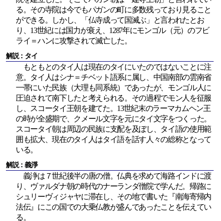
る。その寺院は今でもパガンの町に多数残っており見ること
ができる。しかし、「仏寺成って国滅ぶ」と言われたとお
り、13世紀には国力が衰え、1287年にモンゴル（元）のフビ
ライ＝ハンに攻撃されて滅亡した。
解説：タイ
もともとのタイ人は現在のタイにいたのではないことに注
意。タイ人はシナ＝チベット語系に属し、中国南部の雲南省
一帯にいた民族（大理も同系統）であったが、モンゴル人に
圧迫されて南下したと考えられる。その過程でモン人を征服
し、スコータイ王朝を建てた。13世紀末のラーマカムヘン王
の時が全盛期で、クメール文字を元にタイ文字をつくった。
スコータイ朝は周辺の民族に支配を及ぼし、タイ語の使用範
囲も拡大、現在のタイ人はタイ語を話す人々の総称となって
いる。
解説：義淨
義浄は７世紀後半の唐の僧。仏典を求めて海路インドに渡
り、ヴァルダナ朝の時代のナーランダ僧院で学んだ。帰路に
シュリーヴィジャヤに滞在し、その地で書いた『南海寄帰内
法伝』にこの国での大乗仏教が盛んであったことを伝えてい
る。