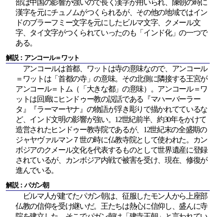
部は中国の影響が強いので長く漢字が用いられ、陳朝の時に
漢字を元にチュノムがつくられるが、その他の地域ではイン
ドのブラーフミー文字を元にしたビルマ文字、クメール文
字、タイ文字がつくられていったのも「インド化」の一つで
ある。
解説：アンコール＝ワット
アンコールは首都、ワットは寺の意味なので、アンコール
＝ワットは「首都の寺」の意味。その北側に隣接する王宮が
アンコール＝トム（「大きな都」の意味）。アンコール＝ワ
ットは回廊にヒンドゥー教の説話である『マハーバーラー
タ』『ラーマーヤナ』の物語が浮き彫りで描かれてているな
ど、インド文明の影響が強い。12世紀前半、約30年をかけて
造営されたヒンドゥー教寺院であるが、12世紀末の全盛期の
ジャヤヴァルマン７世の時に仏教寺院として使われた。カン
ボジアのクメール文化を代表するものとして世界遺産に登録
されているが、カンボジア内戦で被害を受け、現在、修復が
進んでいる。
解説：パガン朝
ビルマ人が建てたパガン朝は、征服したモン人から上座部
仏教の信仰を受け継いだ。王たちは熱心に信仰し、盛んに寺
院を建立した。そこでパガン朝は「建寺王朝」と言われてい